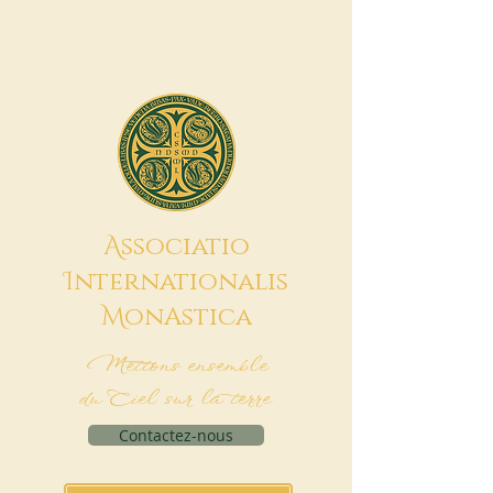
A
ssociatio
I
nternationalis
M
onAstica
Mettons ensemble
du Ciel sur la terre
Contactez-nous