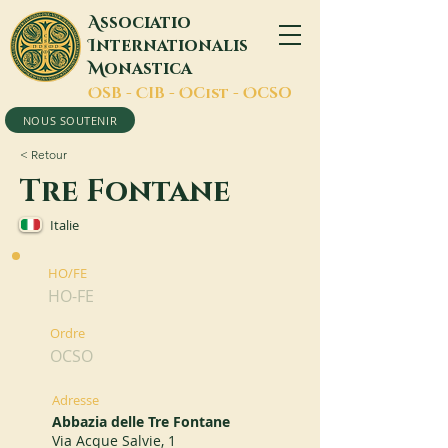
A
ssociatio
I
nternationalis
M
onastica
O
SB -
C
IB -
O
Cist -
O
CSO
NOUS SOUTENIR
< Retour
Tre Fontane
Italie
HO/FE
HO-FE
Ordre
OCSO
Adresse
Abbazia delle Tre Fontane
Via Acque Salvie, 1