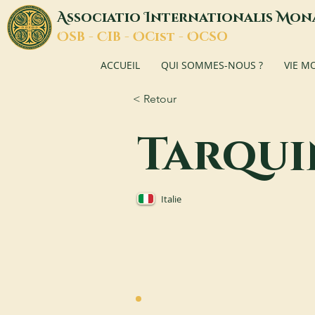
A
I
M
ssociatio
nternationalis
on
O
C
O
O
SB -
IB -
Cist -
CSO
ACCUEIL
QUI SOMMES-NOUS ?
VIE M
< Retour
Tarqui
Italie