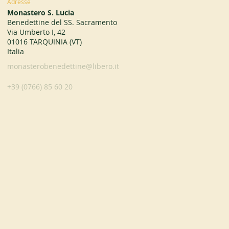
Adresse
Monastero S. Lucia
Benedettine del SS. Sacramento
Via Umberto I, 42
01016 TARQUINIA (VT)
Italia
monasterobenedettine@libero.it
+39 (0766) 85 60 20