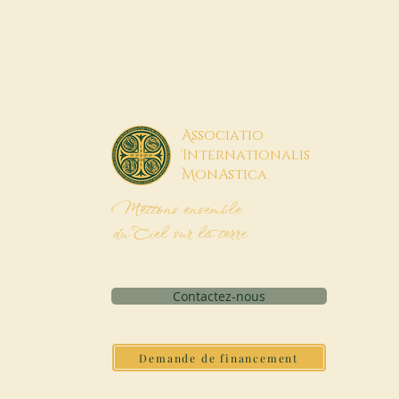
A
ssociatio
I
nternationalis
M
onAstica
Mettons ensemble
du Ciel sur la terre
Contactez-nous
Demande de financement