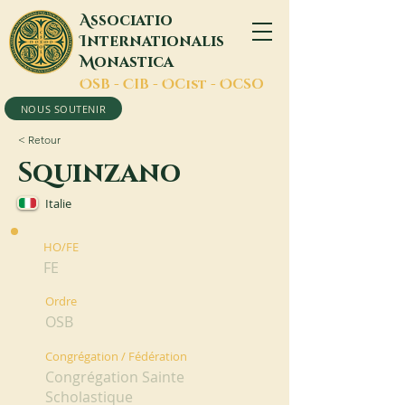
A
ssociatio
I
nternationalis
M
onastica
O
SB -
C
IB -
O
Cist -
O
CSO
NOUS SOUTENIR
< Retour
Squinzano
Italie
HO/FE
FE
Ordre
OSB
Congrégation / Fédération
Congrégation Sainte
Scholastique