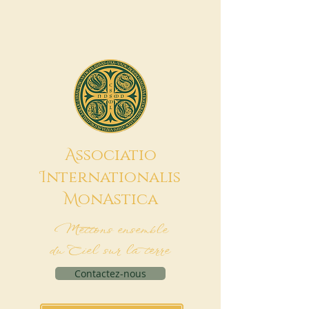
A
ssociatio
I
nternationalis
M
onAstica
Mettons ensemble
du Ciel sur la terre
Contactez-nous