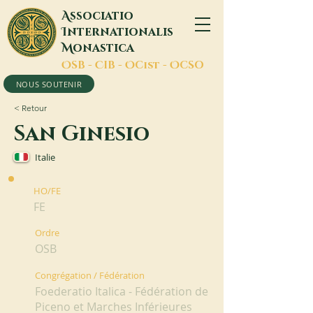
A
ssociatio
I
nternationalis
M
onastica
O
SB -
C
IB -
O
Cist -
O
CSO
NOUS SOUTENIR
< Retour
San Ginesio
Italie
HO/FE
FE
Ordre
OSB
Congrégation / Fédération
Foederatio Italica - Fédération de
Piceno et Marches Inférieures