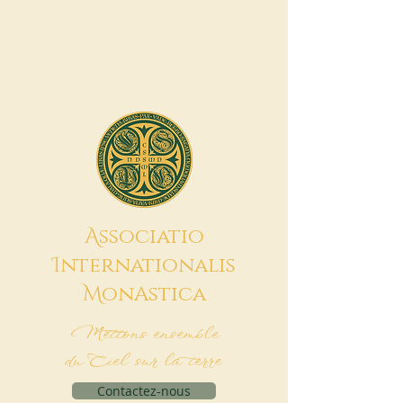
A
ssociatio
I
nternationalis
M
onAstica
Mettons ensemble
du Ciel sur la terre
Contactez-nous