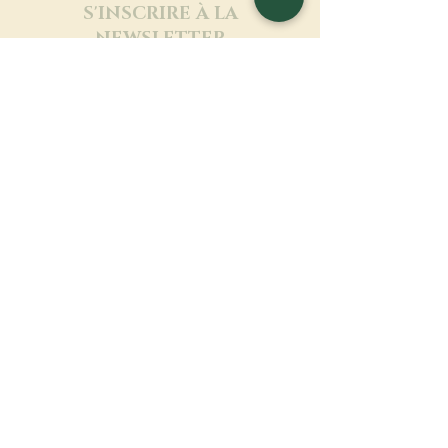
S'INSCRIRE À LA
NEWSLETTER
En savoir plus
Nom de famille
Prénom
Entrez votre mail ici
Langue
Nom du monastère