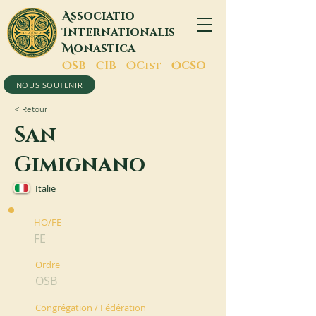
A
ssociatio
I
nternationalis
M
onastica
O
SB -
C
IB -
O
Cist -
O
CSO
NOUS SOUTENIR
< Retour
San
Gimignano
Italie
HO/FE
FE
Ordre
OSB
Congrégation / Fédération