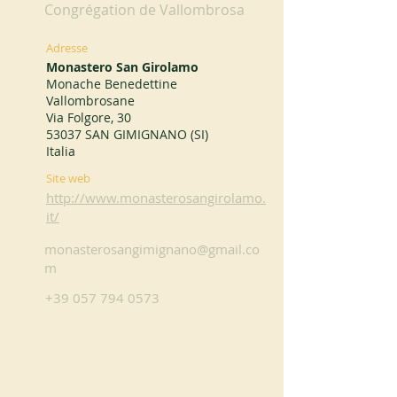
Congrégation de Vallombrosa
Adresse
Monastero San Girolamo
Monache Benedettine
Vallombrosane
Via Folgore, 30
53037 SAN GIMIGNANO (SI)
Italia
Site web
http://www.monasterosangirolamo.
it/
monasterosangimignano@gmail.co
m
+39 057 794 0573