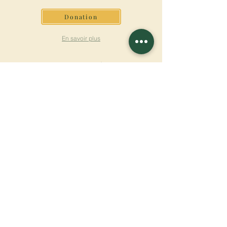
Donation
En savoir plus
S'INSCRIRE À LA
NEWSLETTER
En savoir plus
Nom de famille
Prénom
Entrez votre mail ici
Langue