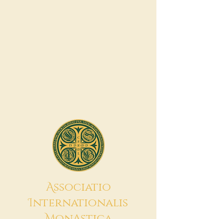
A
ssociatio
I
nternationalis
M
onAstica