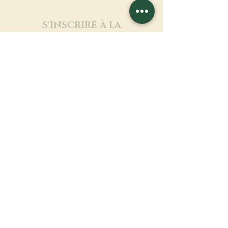
S'INSCRIRE À LA
NEWSLETTER
En savoir plus
Nom de famille
Prénom
Entrez votre mail ici
Langue
Nom du monastère