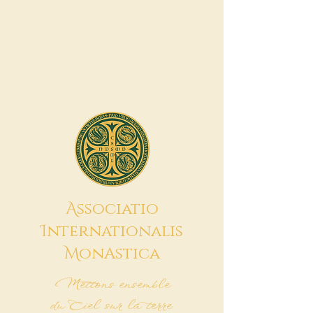
A
ssociatio
I
nternationalis
M
onAstica
Mettons ensemble
du Ciel sur la terre