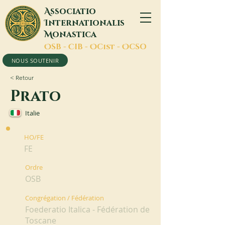
A
ssociatio
I
nternationalis
M
onastica
O
SB -
C
IB -
O
Cist -
O
CSO
NOUS SOUTENIR
< Retour
Prato
Italie
HO/FE
FE
Ordre
OSB
Congrégation / Fédération
Foederatio Italica - Fédération de
Toscane