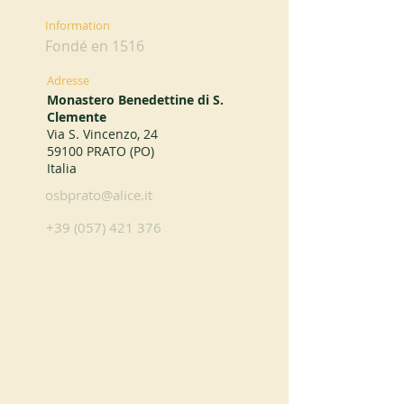
Information
Fondé en 1516
Adresse
Monastero Benedettine di S.
Clemente
Via S. Vincenzo, 24
59100 PRATO (PO)
Italia
osbprato@alice.it
+39 (057) 421 376