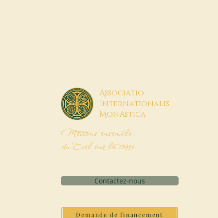
A
ssociatio
I
nternationalis
M
onAstica
Mettons ensemble
du Ciel sur la terre
Contactez-nous
Demande de financement