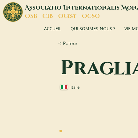
A
I
M
ssociatio
nternationalis
on
O
C
O
O
SB -
IB -
Cist -
CSO
ACCUEIL
QUI SOMMES-NOUS ?
VIE M
< Retour
Pragli
Italie