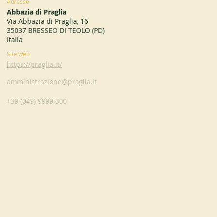
Adresse
Abbazia di Praglia
Via Abbazia di Praglia, 16
35037 BRESSEO DI TEOLO (PD)
Italia
Site web
https://praglia.it/
amministrazione@praglia.it
+39 (049) 9999 300