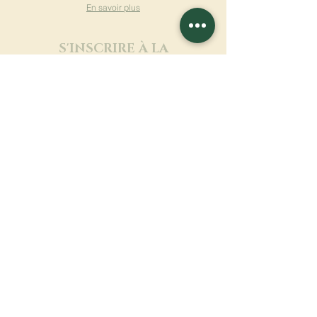
En savoir plus
S'INSCRIRE À LA
NEWSLETTER
En savoir plus
Nom de famille
Prénom
Entrez votre mail ici
Langue
Nom du monastère