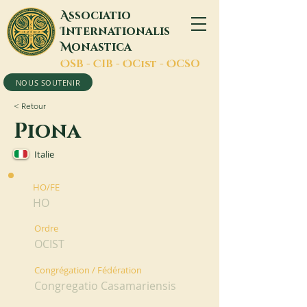
A
ssociatio
I
nternationalis
M
onastica
O
SB -
C
IB -
O
Cist -
O
CSO
NOUS SOUTENIR
< Retour
Piona
Italie
HO/FE
HO
Ordre
OCIST
Congrégation / Fédération
Congregatio Casamariensis