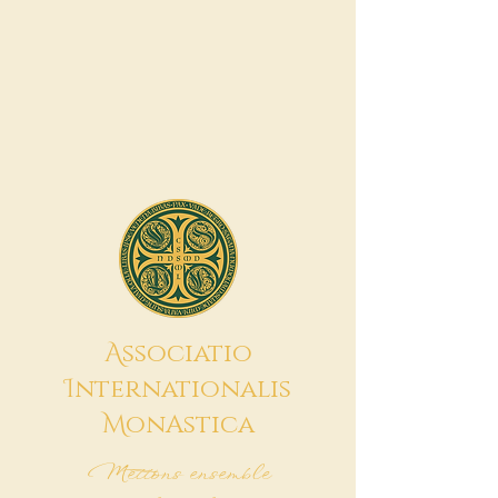
A
ssociatio
I
nternationalis
M
onAstica
Mettons ensemble