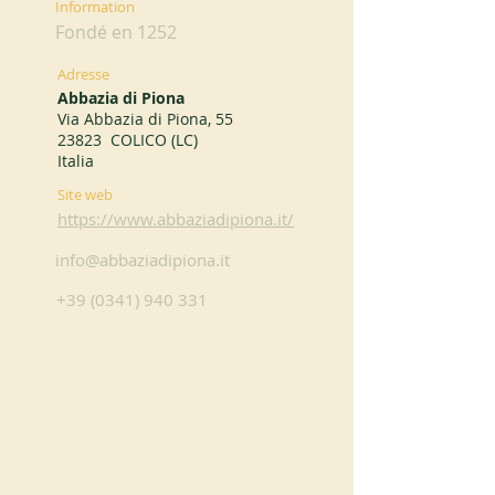
Information
Fondé en 1252
Adresse
Abbazia di Piona
Via Abbazia di Piona, 55
23823 COLICO (LC)
Italia
Site web
https://www.abbaziadipiona.it/
info@abbaziadipiona.it
+39 (0341) 940 331