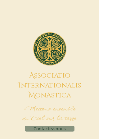
A
ssociatio
I
nternationalis
M
onAstica
Mettons ensemble
du Ciel sur la terre
Contactez-nous