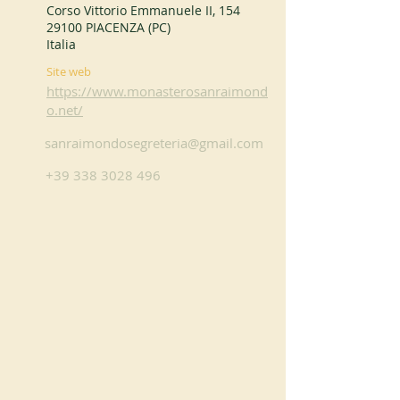
Corso Vittorio Emmanuele II, 154
29100 PIACENZA (PC)
Italia
Site web
https://www.monasterosanraimond
o.net/
sanraimondosegreteria@gmail.com
+39 338 3028 496