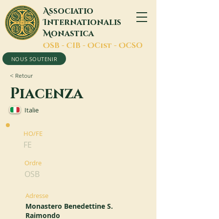
A
ssociatio
I
nternationalis
M
onastica
O
SB -
C
IB -
O
Cist -
O
CSO
NOUS SOUTENIR
< Retour
Piacenza
Italie
HO/FE
FE
Ordre
OSB
Adresse
Monastero Benedettine S.
Raimondo