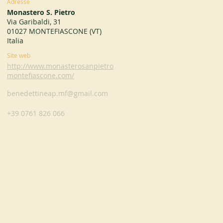
Adresse
Monastero S. Pietro
Via Garibaldi, 31
01027 MONTEFIASCONE (VT)
Italia
Site web
http://www.monasterosanpietro
montefiascone.com/
benedettineap.mf@gmail.com
+39 0761 826 066