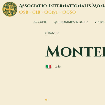
A
I
M
ssociatio
nternationalis
on
O
C
O
O
SB -
IB -
Cist -
CSO
ACCUEIL
QUI SOMMES-NOUS ?
VIE M
< Retour
Monte
Italie