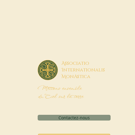
A
ssociatio
I
nternationalis
M
onAstica
Mettons ensemble
du Ciel sur la terre
Contactez-nous