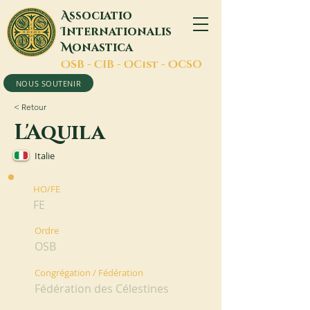
A
ssociatio
I
nternationalis
M
onastica
O
SB -
C
IB -
O
Cist -
O
CSO
NOUS SOUTENIR
< Retour
L'Aquila
Italie
HO/FE
FE
Ordre
OSB
Congrégation / Fédération
Fédération des Célestines