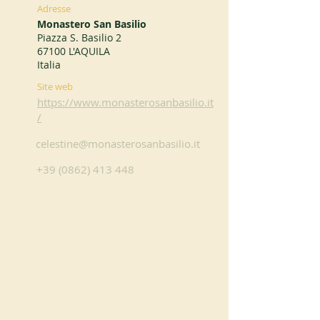
Adresse
Monastero San Basilio
Piazza S. Basilio 2
67100 L'AQUILA
Italia
Site web
https://www.monasterosanbasilio.it
/
celestine@monasterosanbasilio.it
+39 (0862) 413 448