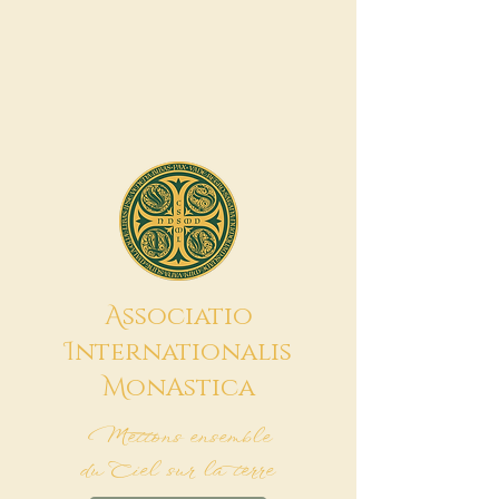
A
ssociatio
I
nternationalis
M
onAstica
Mettons ensemble
du Ciel sur la terre