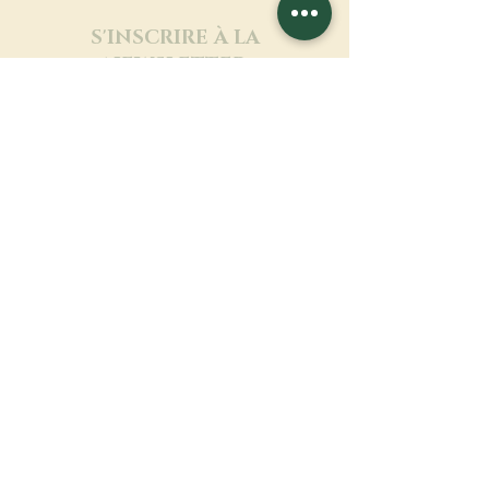
S'INSCRIRE À LA
NEWSLETTER
En savoir plus
Nom de famille
Prénom
Entrez votre mail ici
Langue
Nom du monastère