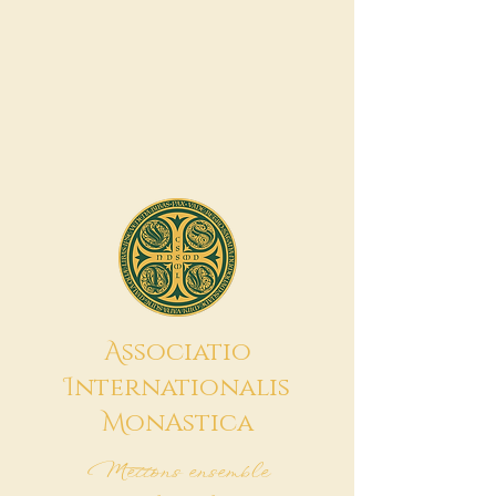
A
ssociatio
I
nternationalis
M
onAstica
Mettons ensemble