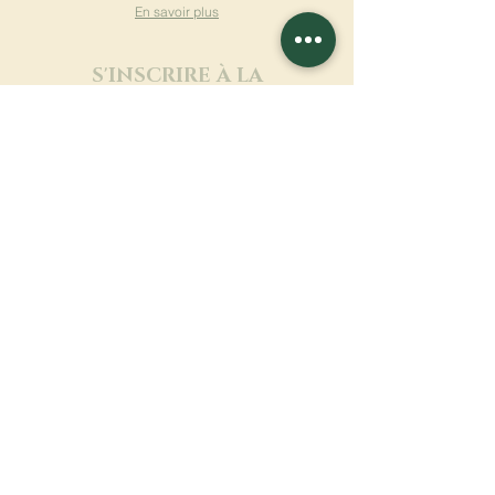
En savoir plus
S'INSCRIRE À LA
NEWSLETTER
En savoir plus
Nom de famille
Prénom
Entrez votre mail ici
Langue
Nom du monastère