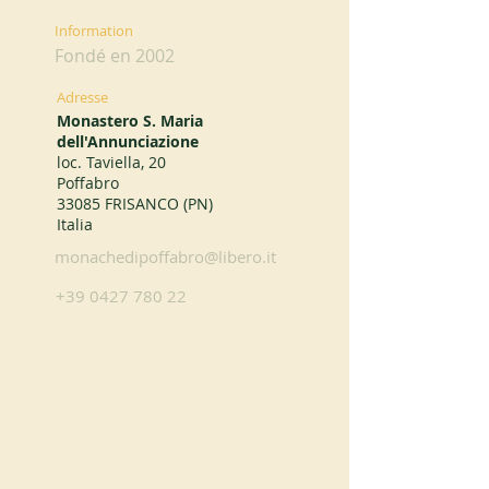
Information
Fondé en 2002
Adresse
Monastero S. Maria
dell'Annunciazione
loc. Taviella, 20
Poffabro
33085 FRISANCO (PN)
Italia
monachedipoffabro@libero.it
+39 0427 780 22