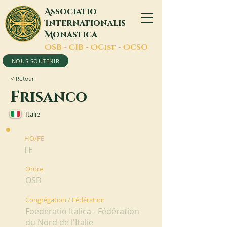
A
ssociatio
I
nternationalis
M
onastica
O
SB -
C
IB -
O
Cist -
O
CSO
NOUS SOUTENIR
< Retour
Frisanco
Italie
HO/FE
FE
Ordre
OSB
Congrégation / Fédération
Foederatio Italica - Fédération
du Nord de l'Italie