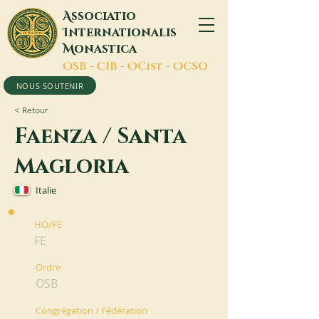
A
ssociatio
I
nternationalis
M
onastica
O
SB -
C
IB -
O
Cist -
O
CSO
NOUS SOUTENIR
< Retour
Faenza / Santa
Magloria
Italie
HO/FE
FE
Ordre
OSB
Congrégation / Fédération