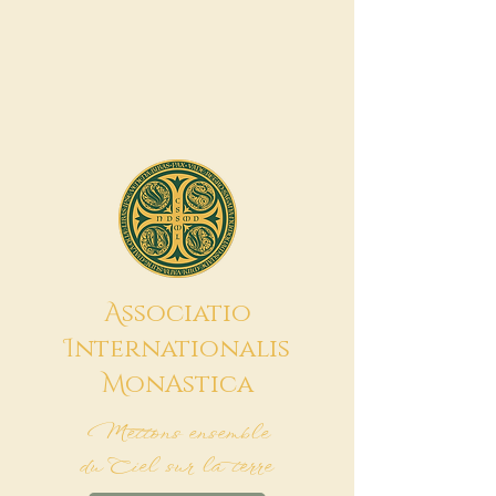
A
ssociatio
I
nternationalis
M
onAstica
Mettons ensemble
du Ciel sur la terre