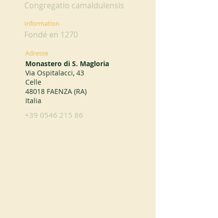
Congregatio camaldulensis
Information
Fondé en 1270
Adresse
Monastero di S. Magloria
Via Ospitalacci, 43
Celle
48018 FAENZA (RA)
Italia
+39 0546 215 86