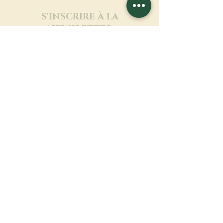
S'INSCRIRE À LA
NEWSLETTER
En savoir plus
Nom de famille
Prénom
Entrez votre mail ici
Langue
Nom du monastère