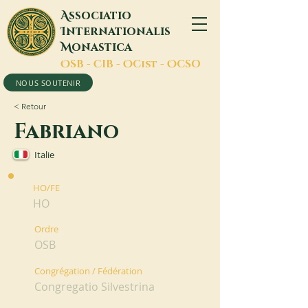
A
ssociatio
I
nternationalis
M
onastica
O
SB -
C
IB -
O
Cist -
O
CSO
NOUS SOUTENIR
< Retour
Fabriano
Italie
HO/FE
HO
Ordre
OSB
Congrégation / Fédération
Congregatio Silvestrina