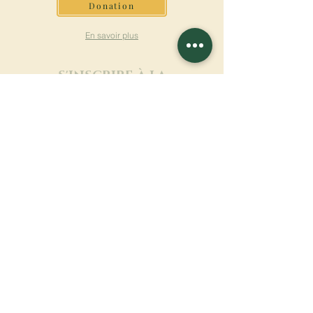
Donation
En savoir plus
S'INSCRIRE À LA
NEWSLETTER
En savoir plus
Nom de famille
Prénom
Entrez votre mail ici
Langue
Nom du monastère