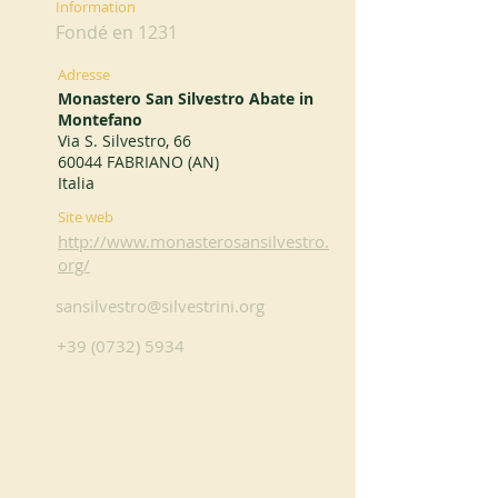
Information
Fondé en 1231
Adresse
Monastero San Silvestro Abate in
Montefano
Via S. Silvestro, 66
60044 FABRIANO (AN)
Italia
Site web
http://www.monasterosansilvestro.
org/
sansilvestro@silvestrini.org
+39 (0732) 5934