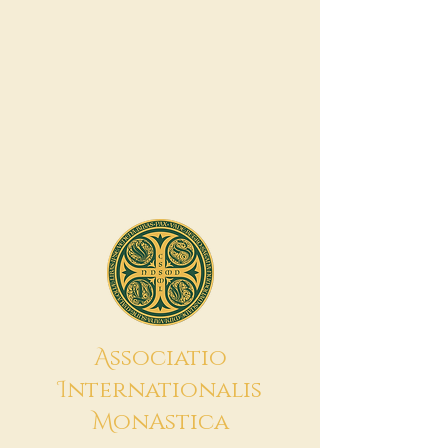
A
ssociatio
I
nternationalis
M
onAstica