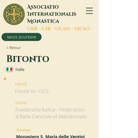
A
ssociatio
I
nternationalis
M
onastica
O
SB -
C
IB -
O
Cist -
O
CSO
NOUS SOUTENIR
< Retour
Bitonto
Italie
HO/FE
Fondé en 1525
Ordre
Foederatio Italica - Fédération
d'Italie Centrale et Méridionale
Adresse
Monastero S. Maria delle Vergini