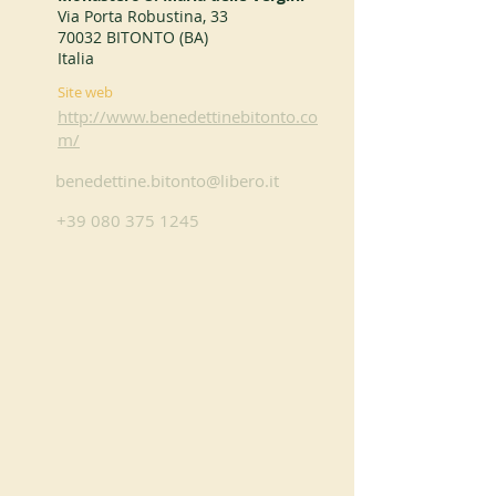
Via Porta Robustina, 33
70032 BITONTO (BA)
Italia
Site web
http://www.benedettinebitonto.co
m/
benedettine.bitonto@libero.it
+39 080 375 1245