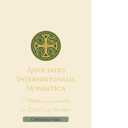
A
ssociatio
I
nternationalis
M
onAstica
Mettons ensemble
du Ciel sur la terre
Contactez-nous