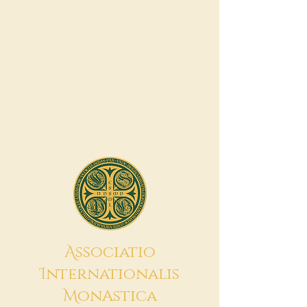
A
ssociatio
I
nternationalis
M
onAstica