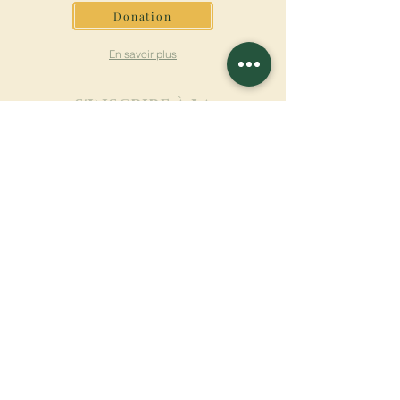
Donation
En savoir plus
S'INSCRIRE À LA
NEWSLETTER
En savoir plus
Nom de famille
Prénom
Entrez votre mail ici
Langue