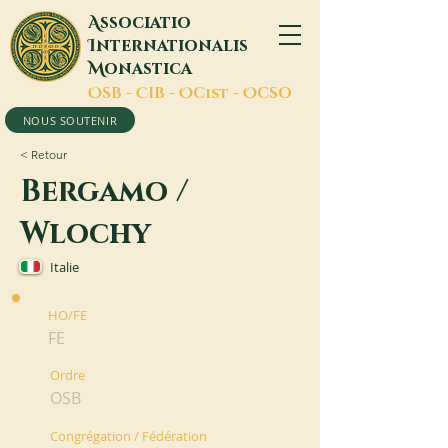
A
ssociatio
I
nternationalis
M
onastica
O
SB -
C
IB -
O
Cist -
O
CSO
NOUS SOUTENIR
< Retour
Bergamo /
Wlochy
Italie
HO/FE
FE
Ordre
OSB
Congrégation / Fédération