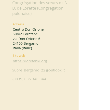
Congrégation des sœurs de N.-
D. de Lorette (Congrégation
polonaise)
Adresse
Centro Don Orione
Suore Loretane
via Don Orione 6
24100 Bergamo
Italia (Italie)
Site web
https://loretanki.org
Suore_Bergamo_22@outlook.it
(0039) 035 348 344