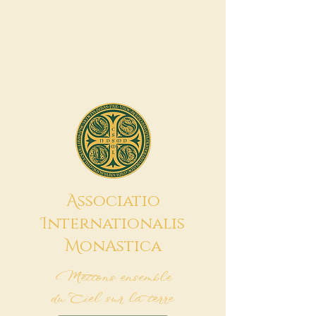
A
ssociatio
I
nternationalis
M
onAstica
Mettons ensemble
du Ciel sur la terre