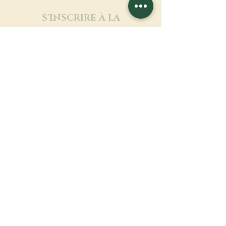
S'INSCRIRE À LA
NEWSLETTER
En savoir plus
Nom de famille
Prénom
Entrez votre mail ici
Langue
Nom du monastère