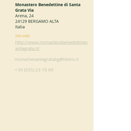
Monastero Benedettine di Santa
Grata Via
Arena, 24
24129 BERGAMO ALTA
Italia
Site web
http://www.monasterobenedettines
antagrata.it/
monachesantagratabg@libero.it
+39 (035) 23 70 69