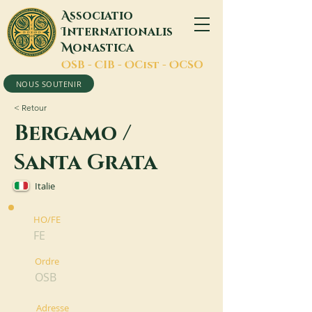
A
ssociatio
I
nternationalis
M
onastica
O
SB -
C
IB -
O
Cist -
O
CSO
NOUS SOUTENIR
< Retour
Bergamo /
Santa Grata
Italie
HO/FE
FE
Ordre
OSB
Adresse