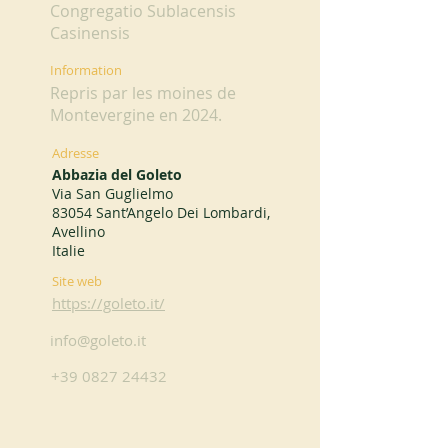
Congregatio Sublacensis
Casinensis
Information
Repris par les moines de
Montevergine en 2024.
Adresse
Abbazia del Goleto
Via San Guglielmo
83054 Sant’Angelo Dei Lombardi,
Avellino
Italie
Site web
https://goleto.it/
info@goleto.it
+39 0827 24432