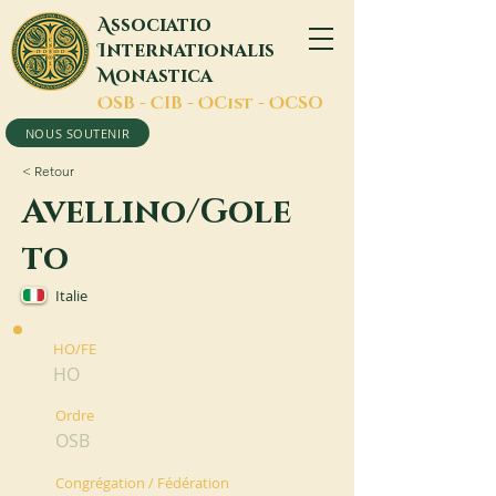
A
ssociatio
I
nternationalis
M
onastica
O
SB -
C
IB -
O
Cist -
O
CSO
NOUS SOUTENIR
< Retour
Avellino/Gole
to
Italie
HO/FE
HO
Ordre
OSB
Congrégation / Fédération