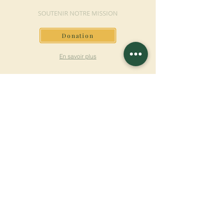
SOUTENIR NOTRE MISSION
Donation
En savoir plus
S'INSCRIRE À LA
NEWSLETTER
En savoir plus
Nom de famille
Prénom
Entrez votre mail ici
Langue