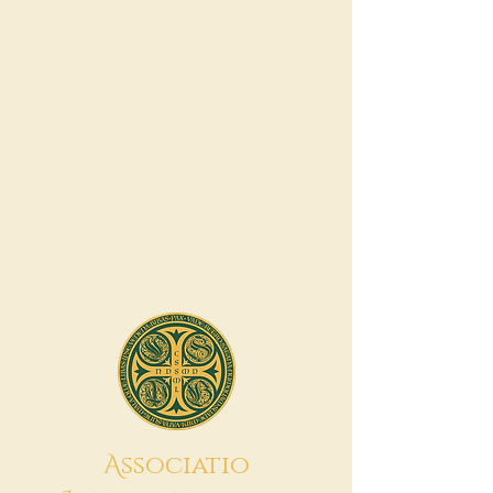
A
ssociatio