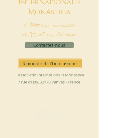
I
nternationalis
M
onAstica
Mettons ensemble
du Ciel sur la terre
Contactez-nous
Demande de financement
Associatio Internationalis Monastica
7 rue d’Issy, 92170 Vanves - France
FAIRE UN DON