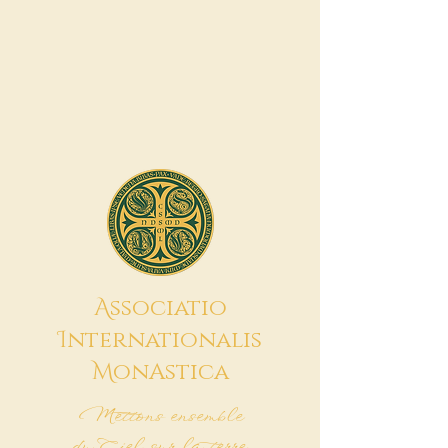
A
ssociatio
I
nternationalis
M
onAstica
Mettons ensemble
du Ciel sur la terre