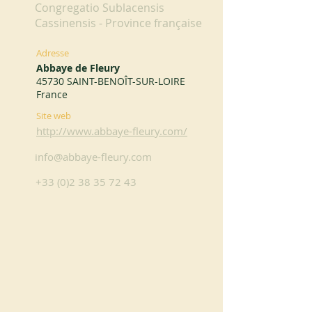
Congregatio Sublacensis
Cassinensis - Province française
Adresse
Abbaye de Fleury
45730 SAINT-BENOÎT-SUR-LOIRE
France
Site web
http://www.abbaye-fleury.com/
info@abbaye-fleury.com
+33 (0)2 38 35 72 43