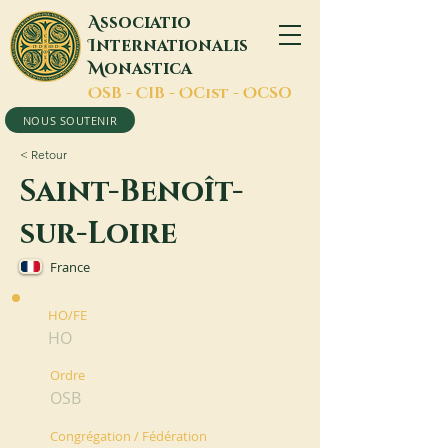
A
ssociatio
I
nternationalis
M
onastica
O
SB -
C
IB -
O
Cist -
O
CSO
NOUS SOUTENIR
< Retour
Saint-Benoît-
sur-Loire
France
HO/FE
HO
Ordre
OSB
Congrégation / Fédération