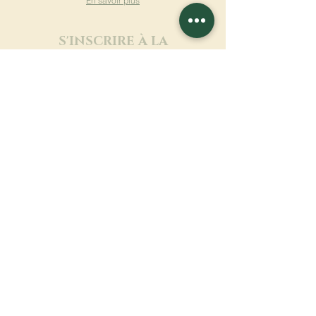
En savoir plus
S'INSCRIRE À LA
NEWSLETTER
En savoir plus
Nom de famille
Prénom
Entrez votre mail ici
Langue
Nom du monastère