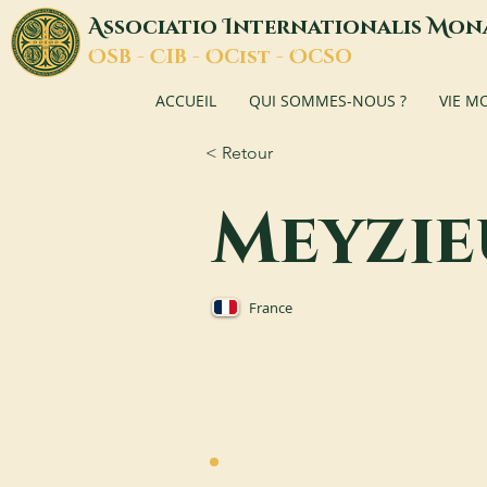
A
I
M
ssociatio
nternationalis
on
O
C
O
O
SB -
IB -
Cist -
CSO
ACCUEIL
QUI SOMMES-NOUS ?
VIE M
< Retour
Meyzie
France