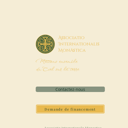
A
ssociatio
I
nternationalis
M
onAstica
Mettons ensemble
du Ciel sur la terre
Contactez-nous
Demande de financement