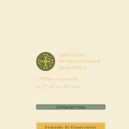
A
ssociatio
I
nternationalis
M
onAstica
Mettons ensemble
du Ciel sur la terre
Contactez-nous
Demande de financement