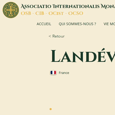
A
I
M
ssociatio
nternationalis
on
O
C
O
O
SB -
IB -
Cist -
CSO
ACCUEIL
QUI SOMMES-NOUS ?
VIE M
< Retour
Landé
France