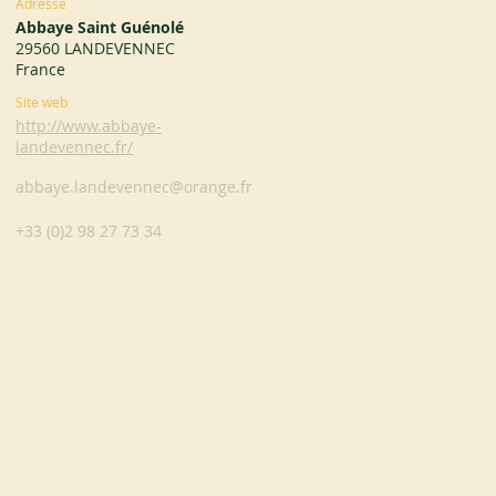
Adresse
Abbaye Saint Guénolé
29560 LANDEVENNEC
France
Site web
http://www.abbaye-
landevennec.fr/
abbaye.landevennec@orange.fr
+33 (0)2 98 27 73 34