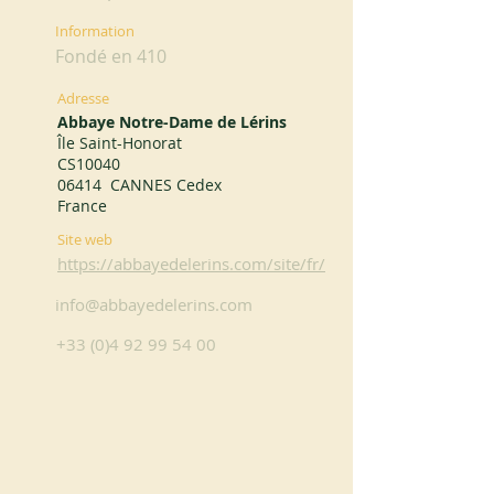
Information
Fondé en 410
Adresse
Abbaye Notre-Dame de Lérins
Île Saint-Honorat
CS10040
06414 CANNES Cedex
France
Site web
https://abbayedelerins.com/site/fr/
info@abbayedelerins.com
+33 (0)4 92 99 54 00