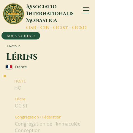
A
ssociatio
I
nternationalis
M
onastica
O
SB -
C
IB -
O
Cist -
O
CSO
NOUS SOUTENIR
< Retour
Lérins
France
HO/FE
HO
Ordre
OCIST
Congrégation / Fédération
Congrégation de l'Immaculée
Conception