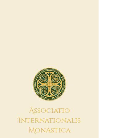
A
ssociatio
I
nternationalis
M
onAstica