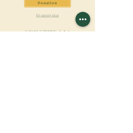
Donation
En savoir plus
S'INSCRIRE À LA
NEWSLETTER
En savoir plus
Nom de famille
Prénom
Entrez votre mail ici
Langue
Nom du monastère