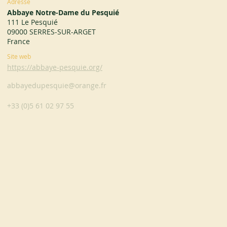
Adresse
Abbaye Notre-Dame du Pesquié
111 Le Pesquié
09000 SERRES-SUR-ARGET
France
Site web
https://abbaye-pesquie.org/
abbayedupesquie@orange.fr
+33 (0)5 61 02 97 55