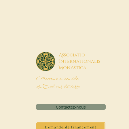
A
ssociatio
I
nternationalis
M
onAstica
Mettons ensemble
du Ciel sur la terre
Contactez-nous
Demande de financement