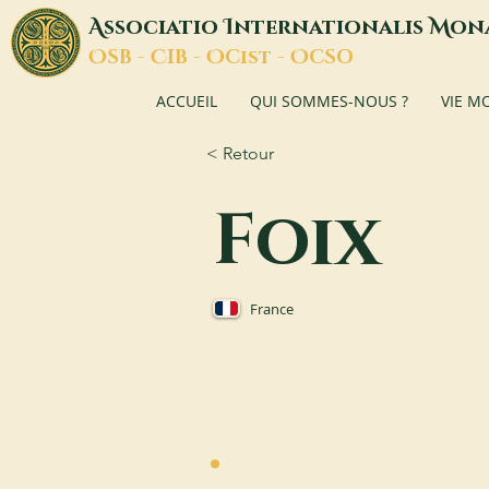
A
I
M
ssociatio
nternationalis
on
O
C
O
O
SB -
IB -
Cist -
CSO
ACCUEIL
QUI SOMMES-NOUS ?
VIE M
< Retour
Foix
France