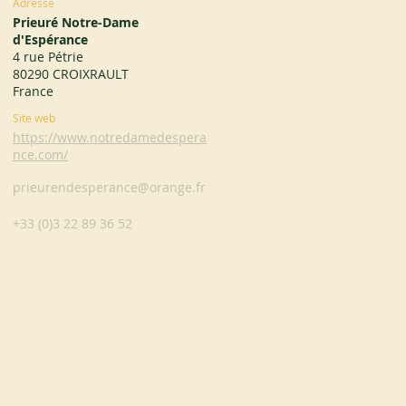
Adresse
Prieuré Notre-Dame
d'Espérance
4 rue Pétrie
80290 CROIXRAULT
France
Site web
https://www.notredamedespera
nce.com/
prieurendesperance@orange.fr
+33 (0)3 22 89 36 52