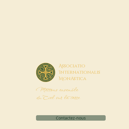
A
ssociatio
I
nternationalis
M
onAstica
Mettons ensemble
du Ciel sur la terre
Contactez-nous