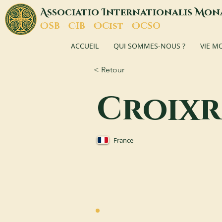
A
I
M
ssociatio
nternationalis
on
O
C
O
O
SB -
IB -
Cist -
CSO
ACCUEIL
QUI SOMMES-NOUS ?
VIE M
< Retour
Croixr
France