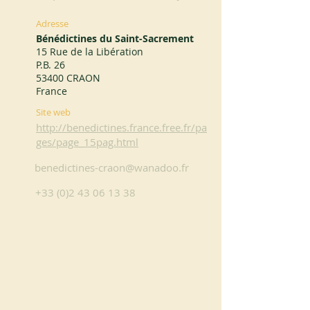
Adresse
Bénédictines du Saint-Sacrement
15 Rue de la Libération
P.B. 26
53400 CRAON
France
Site web
http://benedictines.france.free.fr/pa
ges/page_15pag.html
benedictines-craon@wanadoo.fr
+33 (0)2 43 06 13 38