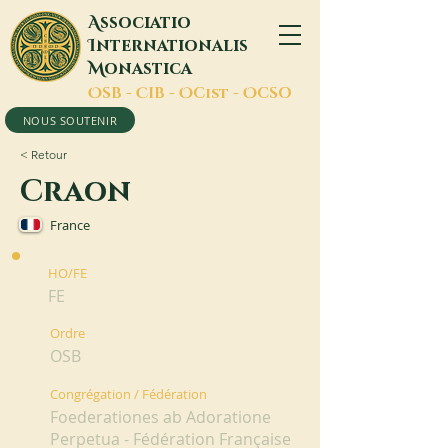
A
ssociatio
I
nternationalis
M
onastica
O
SB -
C
IB -
O
Cist -
O
CSO
NOUS SOUTENIR
< Retour
Craon
France
HO/FE
FE
Ordre
OSB
Congrégation / Fédération
Foederationes ab Adoratione
Perpetua - Fédération Française