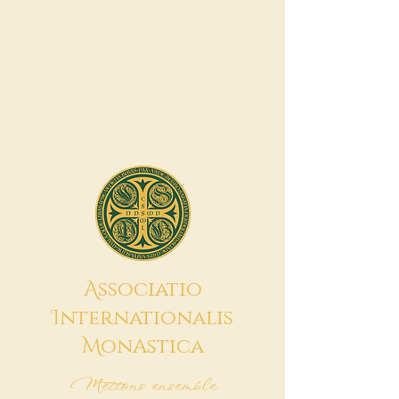
A
ssociatio
I
nternationalis
M
onAstica
Mettons ensemble