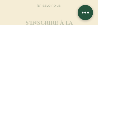
En savoir plus
S'INSCRIRE À LA
NEWSLETTER
En savoir plus
Nom de famille
Prénom
Entrez votre mail ici
Langue
Nom du monastère