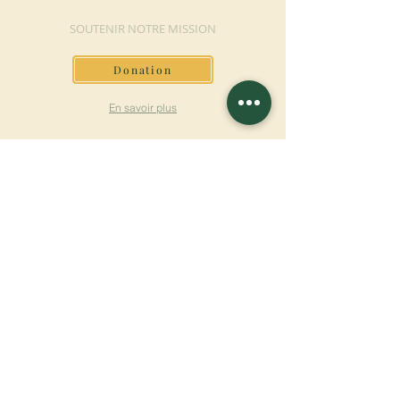
SOUTENIR NOTRE MISSION
Donation
En savoir plus
S'INSCRIRE À LA
NEWSLETTER
En savoir plus
Nom de famille
Prénom
Entrez votre mail ici