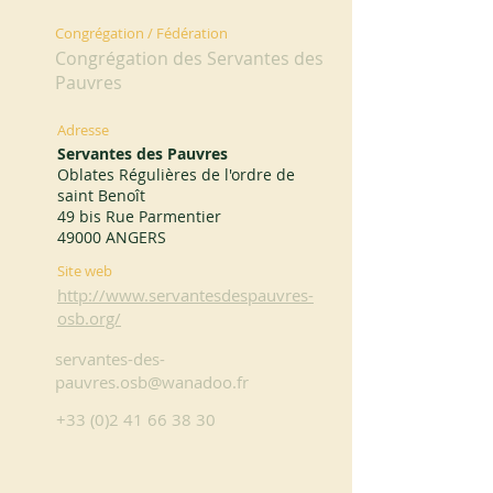
Congrégation / Fédération
Congrégation des Servantes des
Pauvres
Adresse
Servantes des Pauvres
Oblates Régulières de l'ordre de
saint Benoît
49 bis Rue Parmentier
49000 ANGERS
Site web
http://www.servantesdespauvres-
osb.org/
servantes-des-
pauvres.osb@wanadoo.fr
+33 (0)2 41 66 38 30