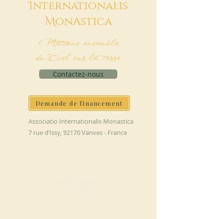
I
nternationalis
M
onAstica
Mettons ensemble
du Ciel sur la terre
Contactez-nous
Demande de financement
Associatio Internationalis Monastica
7 rue d’Issy, 92170 Vanves - France
FAIRE UN DON