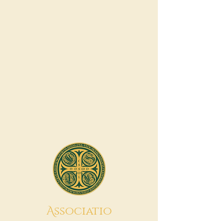
A
ssociatio