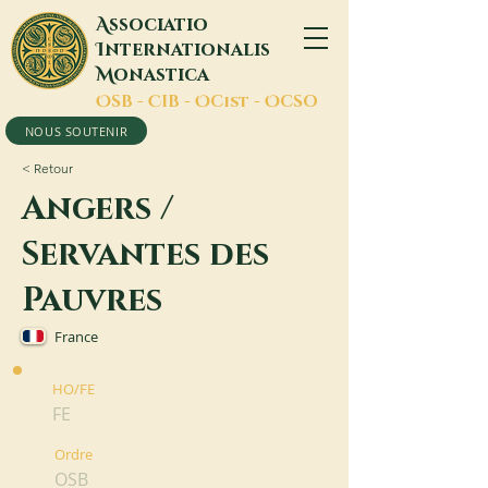
A
ssociatio
I
nternationalis
M
onastica
O
SB -
C
IB -
O
Cist -
O
CSO
NOUS SOUTENIR
< Retour
Angers /
Servantes des
Pauvres
France
HO/FE
FE
Ordre
OSB