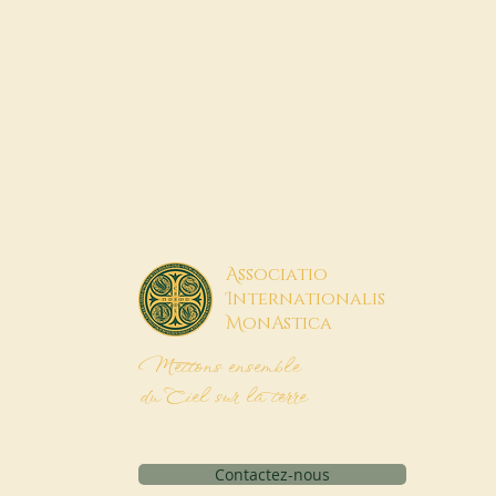
A
ssociatio
I
nternationalis
M
onAstica
Mettons ensemble
du Ciel sur la terre
Contactez-nous