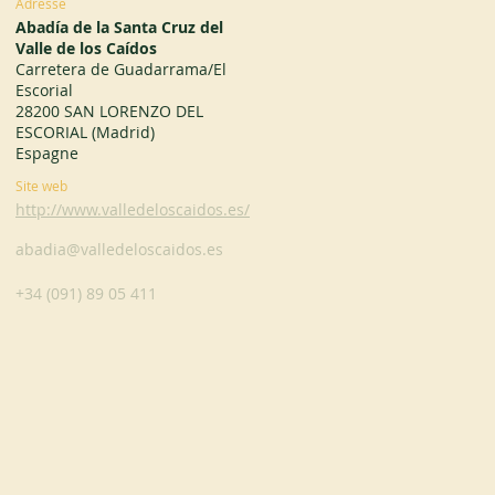
Adresse
Abadía de la Santa Cruz del
Valle de los Caídos
Carretera de Guadarrama/El
Escorial
28200 SAN LORENZO DEL
ESCORIAL (Madrid)
Espagne
Site web
http://www.valledeloscaidos.es/
abadia@valledeloscaidos.es
+34 (091) 89 05 411