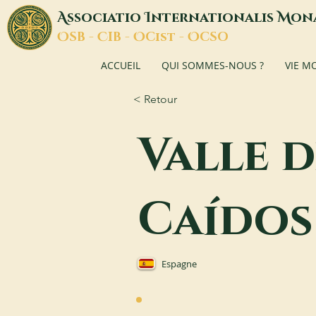
A
I
M
ssociatio
nternationalis
on
O
C
O
O
SB -
IB -
Cist -
CSO
ACCUEIL
QUI SOMMES-NOUS ?
VIE M
< Retour
Valle d
Caídos
Espagne