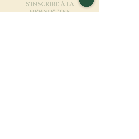
S'INSCRIRE À LA
NEWSLETTER
En savoir plus
Nom de famille
Prénom
Entrez votre mail ici
Langue
Nom du monastère