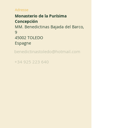
Adresse
Monasterio de la Purísima
Concepción
MM. Benedictinas Bajada del Barco,
9
45002 TOLEDO
Espagne
benedictinastoledo@hotmail.com
+34 925 223 640