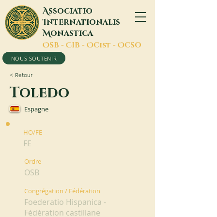
A
ssociatio
I
nternationalis
M
onastica
O
SB -
C
IB -
O
Cist -
O
CSO
NOUS SOUTENIR
< Retour
Toledo
Espagne
HO/FE
FE
Ordre
OSB
Congrégation / Fédération
Foederatio Hispanica -
Fédération castillane