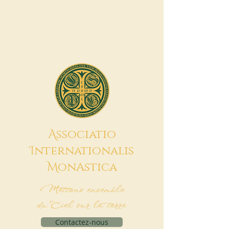
A
ssociatio
I
nternationalis
M
onAstica
Mettons ensemble
du Ciel sur la terre
Contactez-nous