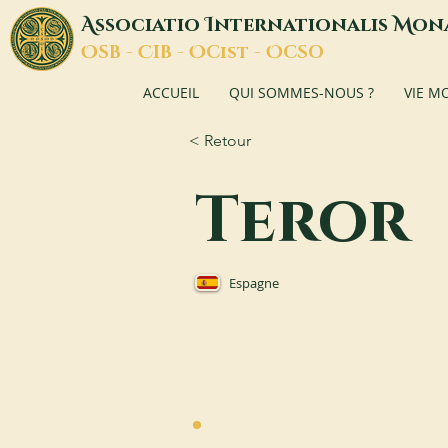
A
I
M
ssociatio
nternationalis
on
O
C
O
O
SB -
IB -
Cist -
CSO
ACCUEIL
QUI SOMMES-NOUS ?
VIE M
< Retour
Teror
Espagne