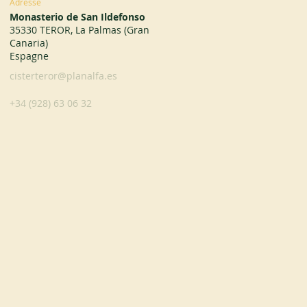
Adresse
Monasterio de San Ildefonso
35330 TEROR, La Palmas (Gran
Canaria)
Espagne
cisterteror@planalfa.es
+34 (928) 63 06 32