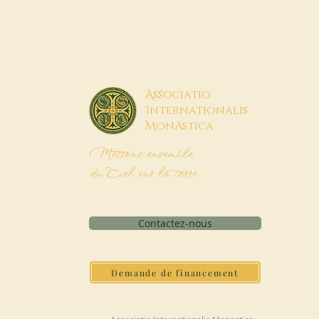
A
ssociatio
I
nternationalis
M
onAstica
Mettons ensemble
du Ciel sur la terre
Contactez-nous
Demande de financement