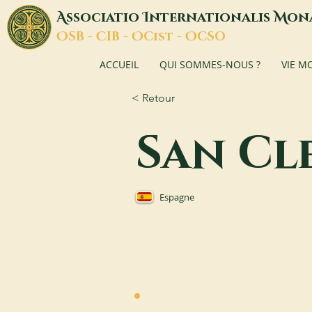
A
I
M
ssociatio
nternationalis
on
O
C
O
O
SB -
IB -
Cist -
CSO
ACCUEIL
QUI SOMMES-NOUS ?
VIE M
< Retour
San Cl
Espagne