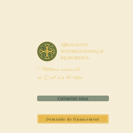
A
ssociatio
I
nternationalis
M
onAstica
Mettons ensemble
du Ciel sur la terre
Contactez-nous
Demande de financement