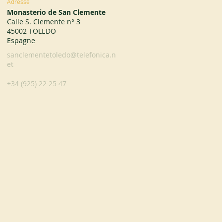
Adresse
Monasterio de San Clemente
Calle S. Clemente n° 3
45002 TOLEDO
Espagne
sanclementetoledo@telefonica.n
et
+34 (925) 22 25 47