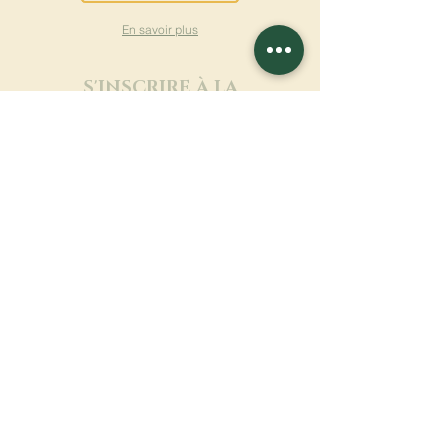
En savoir plus
S'INSCRIRE À LA
NEWSLETTER
En savoir plus
Nom de famille
Prénom
Entrez votre mail ici
Langue
Nom du monastère