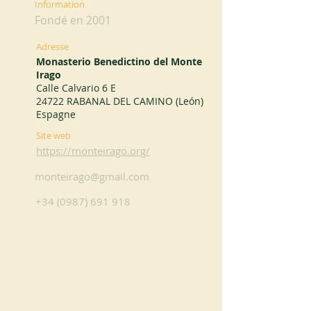
Information
Fondé en 2001
Adresse
Monasterio Benedictino del Monte
Irago
Calle Calvario 6 E
24722 RABANAL DEL CAMINO (León)
Espagne
Site web
https://monteirago.org/
monteirago@gmail.com
+34 (0987) 691 918