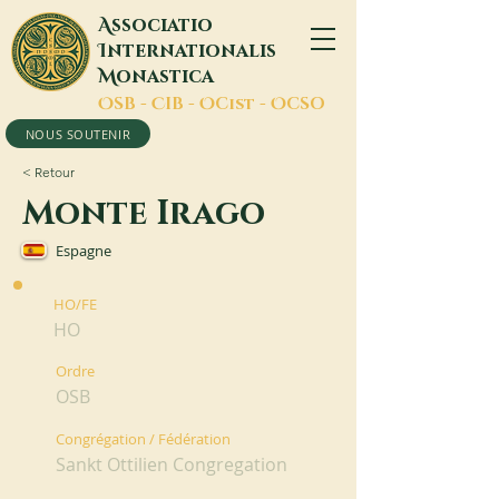
A
ssociatio
I
nternationalis
M
onastica
O
SB -
C
IB -
O
Cist -
O
CSO
NOUS SOUTENIR
< Retour
Monte Irago
Espagne
HO/FE
HO
Ordre
OSB
Congrégation / Fédération
Sankt Ottilien Congregation