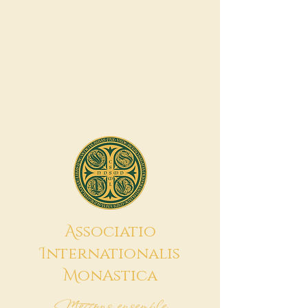
A
ssociatio
I
nternationalis
M
onAstica
Mettons ensemble