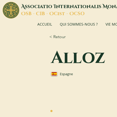
A
I
M
ssociatio
nternationalis
on
O
C
O
O
SB -
IB -
Cist -
CSO
ACCUEIL
QUI SOMMES-NOUS ?
VIE M
< Retour
Alloz
Espagne