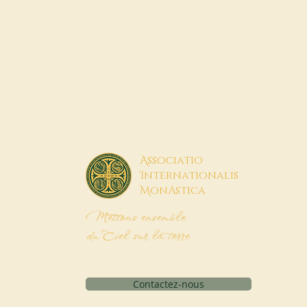
A
ssociatio
I
nternationalis
M
onAstica
Mettons ensemble
du Ciel sur la terre
Contactez-nous