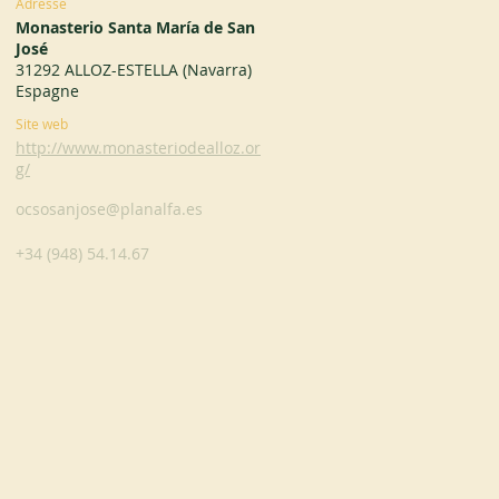
Adresse
Monasterio Santa María de San
José
31292 ALLOZ-ESTELLA (Navarra)
Espagne
Site web
http://www.monasteriodealloz.or
g/
ocsosanjose@planalfa.es
+34 (948) 54.14.67