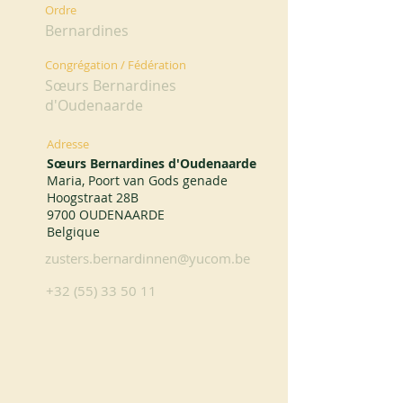
Ordre
Bernardines
Congrégation / Fédération
Sœurs Bernardines
d'Oudenaarde
Adresse
Sœurs Bernardines d'Oudenaarde
Maria, Poort van Gods genade
Hoogstraat 28B
9700 OUDENAARDE
Belgique
zusters.bernardinnen@yucom.be
+32 (55) 33 50 11