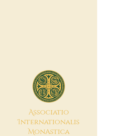
A
ssociatio
I
nternationalis
M
onAstica