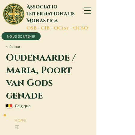
A
ssociatio
I
nternationalis
M
onastica
O
SB -
C
IB -
O
Cist -
O
CSO
NOUS SOUTENIR
< Retour
Oudenaarde /
Maria, Poort
van Gods
genade
Belgique
HO/FE
FE