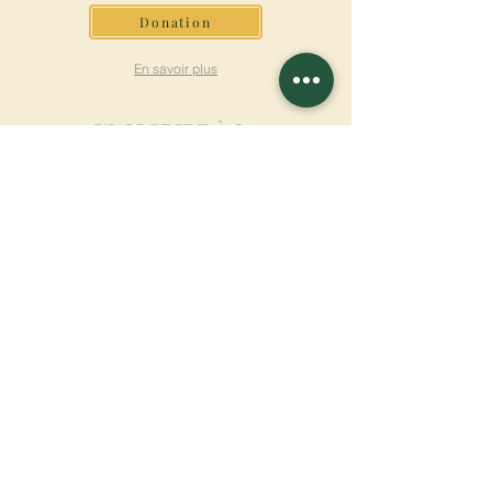
Donation
En savoir plus
S'INSCRIRE À LA
NEWSLETTER
En savoir plus
Nom de famille
Prénom
Entrez votre mail ici
Langue