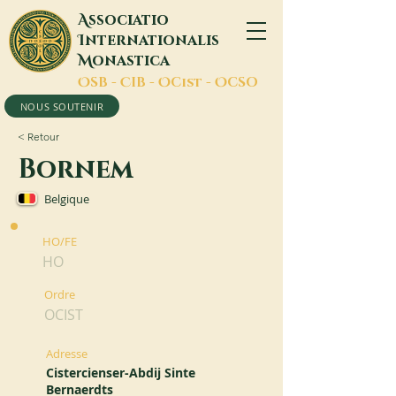
A
ssociatio
I
nternationalis
M
onastica
O
SB -
C
IB -
O
Cist -
O
CSO
NOUS SOUTENIR
< Retour
Bornem
Belgique
HO/FE
HO
Ordre
OCIST
Adresse
Cistercienser-Abdij Sinte
Bernaerdts