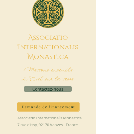
A
ssociatio
I
nternationalis
M
onAstica
Mettons ensemble
du Ciel sur la terre
Contactez-nous
Demande de financement
Associatio Internationalis Monastica
7 rue d’Issy, 92170 Vanves - France