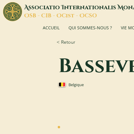
A
I
M
ssociatio
nternationalis
on
O
C
O
O
SB -
IB -
Cist -
CSO
ACCUEIL
QUI SOMMES-NOUS ?
VIE M
< Retour
Bassev
Belgique