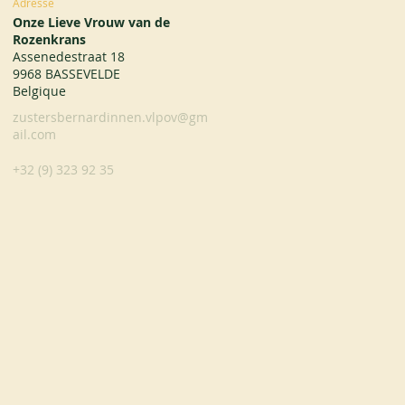
Adresse
Onze Lieve Vrouw van de
Rozenkrans
Assenedestraat 18
9968 BASSEVELDE
Belgique
zustersbernardinnen.vlpov@gm
ail.com
+32 (9) 323 92 35