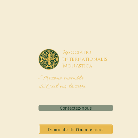
A
ssociatio
I
nternationalis
M
onAstica
Mettons ensemble
du Ciel sur la terre
Contactez-nous
Demande de financement