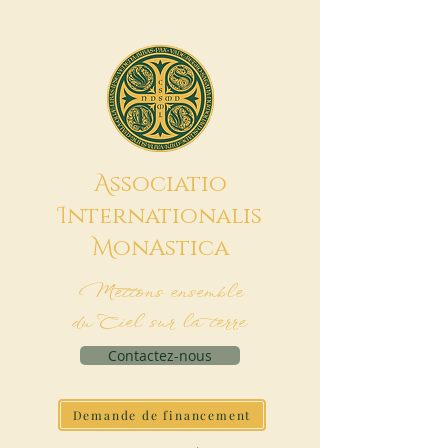
A
ssociatio
I
nternationalis
M
onAstica
Mettons ensemble
du Ciel sur la terre
Contactez-nous
Demande de financement