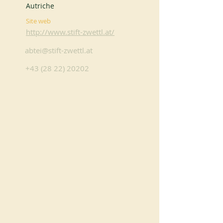
Autriche
Site web
http://www.stift-zwettl.at/
abtei@stift-zwettl.at
+43 (28 22) 20202