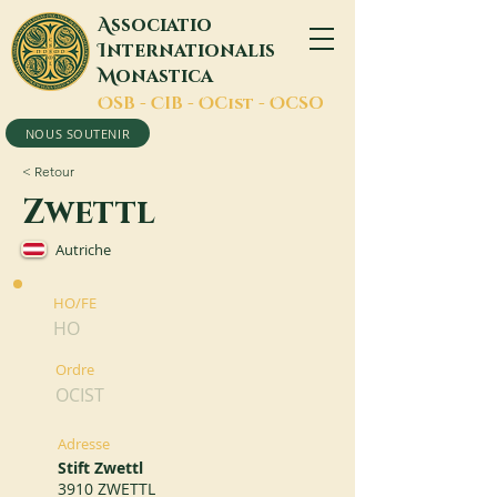
A
ssociatio
I
nternationalis
M
onastica
O
SB -
C
IB -
O
Cist -
O
CSO
NOUS SOUTENIR
< Retour
Zwettl
Autriche
HO/FE
HO
Ordre
OCIST
Adresse
Stift Zwettl
3910 ZWETTL