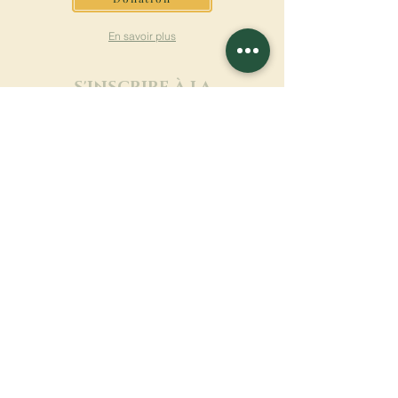
En savoir plus
S'INSCRIRE À LA
NEWSLETTER
En savoir plus
Nom de famille
Prénom
Entrez votre mail ici
Langue
Nom du monastère