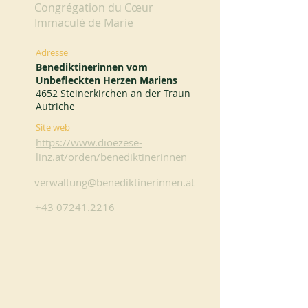
Congrégation du Cœur
Immaculé de Marie
Adresse
Benediktinerinnen vom
Unbefleckten Herzen Mariens
4652 Steinerkirchen an der Traun
Autriche
Site web
https://www.dioezese-
linz.at/orden/benediktinerinnen
verwaltung@benediktinerinnen.at
+43 07241.2216