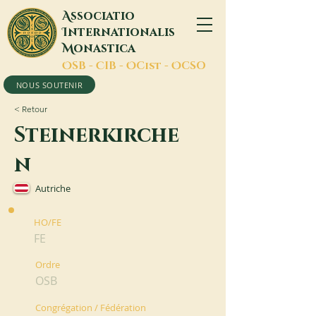
A
ssociatio
I
nternationalis
M
onastica
O
SB -
C
IB -
O
Cist -
O
CSO
NOUS SOUTENIR
< Retour
Steinerkirche
n
Autriche
HO/FE
FE
Ordre
OSB
Congrégation / Fédération