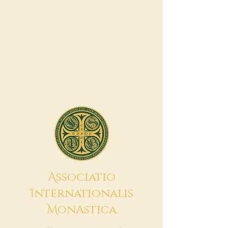
A
ssociatio
I
nternationalis
M
onAstica