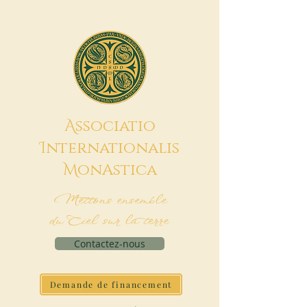
A
ssociatio
I
nternationalis
M
onAstica
Mettons ensemble
du Ciel sur la terre
Contactez-nous
Demande de financement