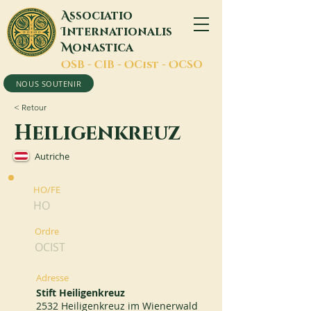
A
ssociatio
I
nternationalis
M
onastica
O
SB -
C
IB -
O
Cist -
O
CSO
NOUS SOUTENIR
< Retour
Heiligenkreuz
Autriche
HO/FE
HO
Ordre
OCIST
Adresse
Stift Heiligenkreuz
2532 Heiligenkreuz im Wienerwald