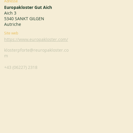
Adresse
Europakloster Gut Aich
Aich 3
5340 SANKT GILGEN
Autriche
Site web
https://www.europakloster.com/
klosterpforte@reuropakloster.co
m
+43 (06227) 2318