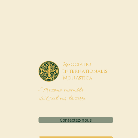
A
ssociatio
I
nternationalis
M
onAstica
Mettons ensemble
du Ciel sur la terre
Contactez-nous