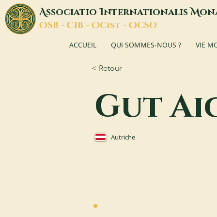
A
I
M
ssociatio
nternationalis
on
O
C
O
O
SB -
IB -
Cist -
CSO
ACCUEIL
QUI SOMMES-NOUS ?
VIE M
< Retour
Gut Ai
Autriche