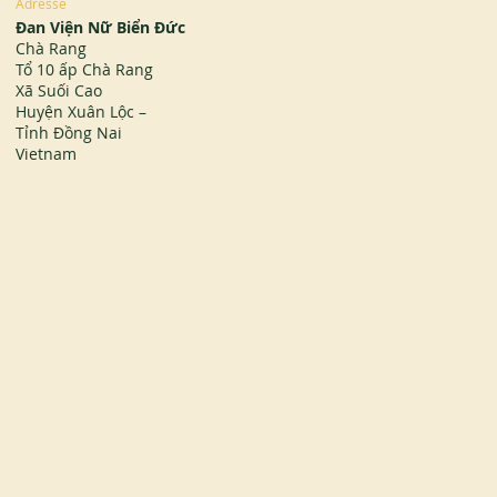
Adresse
Đan Viện Nữ Biển Đức
Chà Rang
Tổ 10 ấp Chà Rang
Xã Suối Cao
Huyện Xuân Lộc –
Tỉnh Đồng Nai
Vietnam