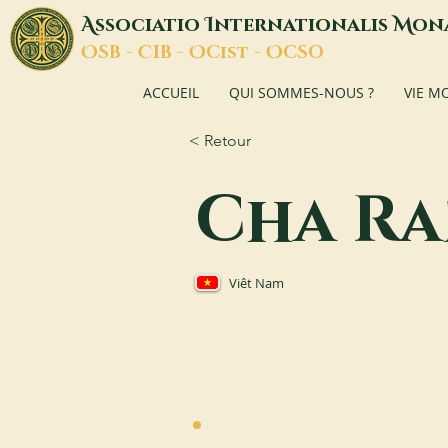
A
I
M
ssociatio
nternationalis
on
O
C
O
O
SB -
IB -
Cist -
CSO
ACCUEIL
QUI SOMMES-NOUS ?
VIE M
< Retour
Cha R
Viêt Nam