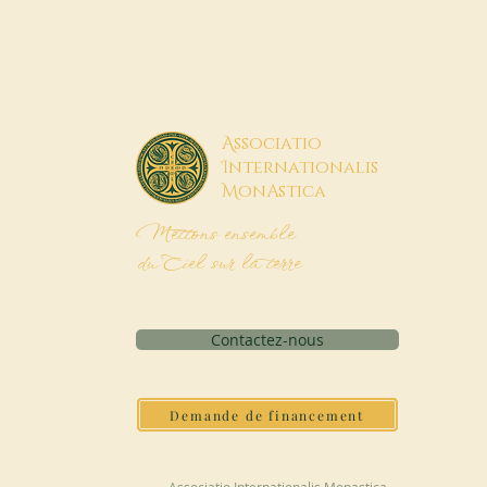
A
ssociatio
I
nternationalis
M
onAstica
Mettons ensemble
du Ciel sur la terre
Contactez-nous
Demande de financement