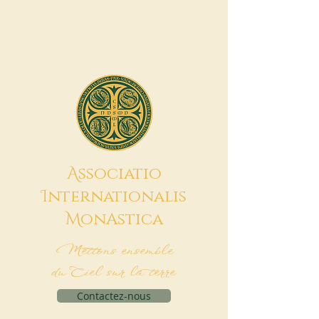
A
ssociatio
I
nternationalis
M
onAstica
Mettons ensemble
du Ciel sur la terre
Contactez-nous