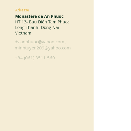
Adresse
Monastère de An Phuoc
HT 13- Buu Diên Tam Phuoc
Long Thanh- Dông Nai
Vietnam
dv.anphuoc@yahoo.com
;
minhtuyen209@yahoo.com
+84 (061) 3511 560