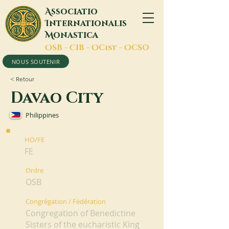
A
ssociatio
I
nternationalis
M
onastica
O
SB -
C
IB -
O
Cist -
O
CSO
NOUS SOUTENIR
< Retour
Davao City
Philippines
HO/FE
FE
Ordre
OSB
Congrégation / Fédération
Congregation of Benedictine
Sisters of the eucharistic King