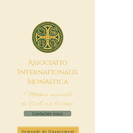
A
ssociatio
I
nternationalis
M
onAstica
Mettons ensemble
du Ciel sur la terre
Contactez-nous
Demande de financement