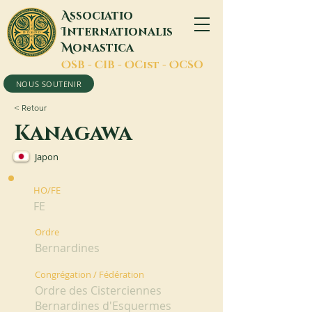
A
ssociatio
I
nternationalis
M
onastica
O
SB -
C
IB -
O
Cist -
O
CSO
NOUS SOUTENIR
< Retour
Kanagawa
Japon
HO/FE
FE
Ordre
Bernardines
Congrégation / Fédération
Ordre des Cisterciennes
Bernardines d'Esquermes