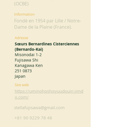
(OCBE)
Information
Fondé en 1954 par Lille / Notre-
Dame de la Plaine (France).
Adresse
Sœurs Bernardines Cisterciennes
(Bernardo-Kai)
Misonodai 1-2
Fujisawa Shi
Kanagawa Ken
251 0873
Japan
Site web
https://uminohoshisyuudouin.jimd
o.com/
stellafujisawa@gmail.com
+81 90 9229 78 48