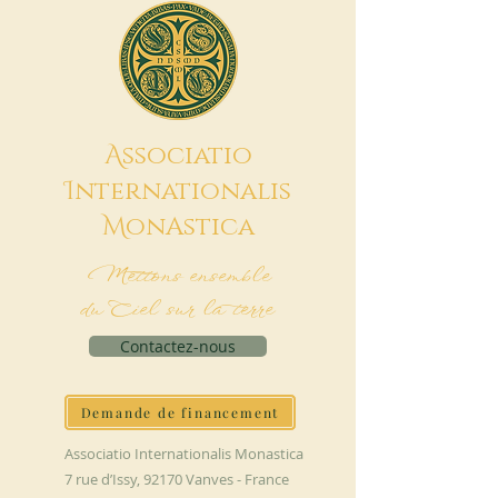
A
ssociatio
I
nternationalis
M
onAstica
Mettons ensemble
du Ciel sur la terre
Contactez-nous
Demande de financement
Associatio Internationalis Monastica
7 rue d’Issy, 92170 Vanves - France