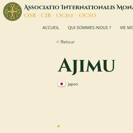
A
I
M
ssociatio
nternationalis
on
O
C
O
O
SB -
IB -
Cist -
CSO
ACCUEIL
QUI SOMMES-NOUS ?
VIE M
< Retour
Ajimu
Japon