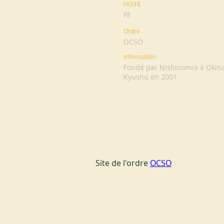
HO/FE
FE
Ordre
OCSO
Information
Fondé par Nishinomia à Okinaw
Kyushu en 2001.
Site de l'ordre 
OCSO