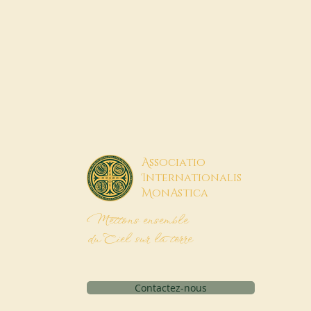
A
ssociatio
I
nternationalis
M
onAstica
Mettons ensemble
du Ciel sur la terre
Contactez-nous