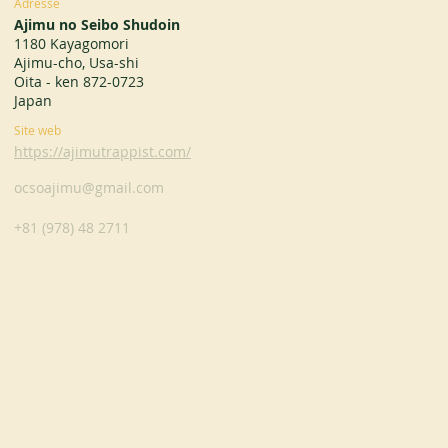
Adresse
Ajimu no Seibo Shudoin
1180 Kayagomori
Ajimu-cho, Usa-shi
Oita - ken 872-0723
Japan
Site web
https://ajimutrappist.com/
ocsoajimu@gmail.com
+81 (978) 48 2711