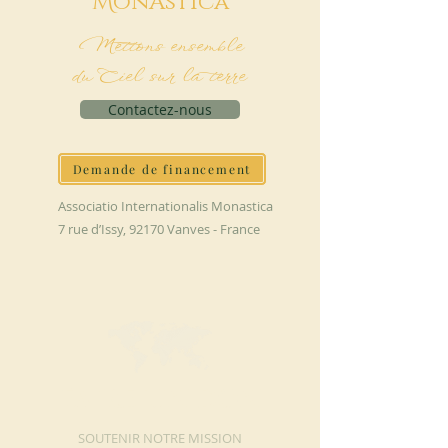
M
onAstica
Mettons ensemble
du Ciel sur la terre
Contactez-nous
Demande de financement
Associatio Internationalis Monastica
7 rue d’Issy, 92170 Vanves - France
FAIRE UN DON
SOUTENIR NOTRE MISSION