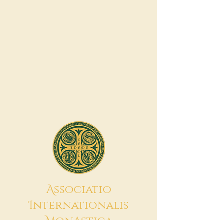
A
ssociatio
I
nternationalis