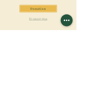
Donation
En savoir plus
S'INSCRIRE À LA
NEWSLETTER
En savoir plus
Nom de famille
Prénom
Entrez votre mail ici
Langue