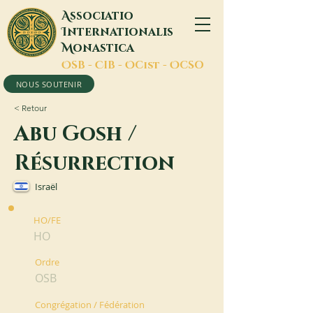
A
ssociatio
I
nternationalis
M
onastica
O
SB -
C
IB -
O
Cist -
O
CSO
NOUS SOUTENIR
< Retour
Abu Gosh /
Résurrection
Israël
HO/FE
HO
Ordre
OSB
Congrégation / Fédération