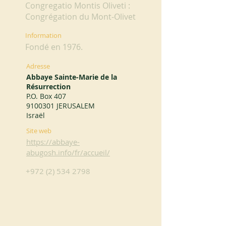
Congregatio Montis Oliveti :
Congrégation du Mont-Olivet
Information
Fondé en 1976.
Adresse
Abbaye Sainte-Marie de la
Résurrection
P.O. Box 407
9100301
JERUSALEM
Israël
Site web
https://abbaye-
abugosh.info/fr/accueil/
+972 (2) 534 2798