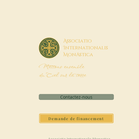
A
ssociatio
I
nternationalis
M
onAstica
Mettons ensemble
du Ciel sur la terre
Contactez-nous
Demande de financement