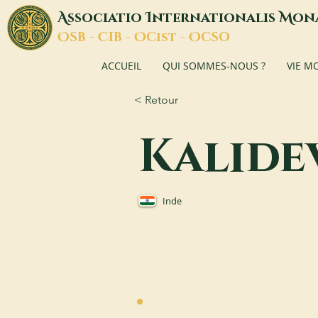
A
I
M
ssociatio
nternationalis
on
O
C
O
O
SB -
IB -
Cist -
CSO
ACCUEIL
QUI SOMMES-NOUS ?
VIE M
< Retour
Kalide
Inde