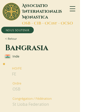
A
ssociatio
I
nternationalis
M
onastica
O
SB -
C
IB -
O
Cist -
O
CSO
NOUS SOUTENIR
< Retour
Bangrasia
Inde
HO/FE
FE
Ordre
OSB
Congrégation / Fédération
St Lioba Federation