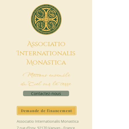
A
ssociatio
I
nternationalis
M
onAstica
Mettons ensemble
du Ciel sur la terre
Contactez-nous
Demande de financement
Associatio Internationalis Monastica
7 rue d’Issy, 92170 Vanves - France