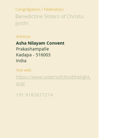
Congrégation / Fédération
Benedictine Sisters of Christu
Jyothi
Adresse
Asha Nilayam Convent
Prakashampalle
Kadapa - 516003
India
Site web
https://www.sistersofchristthelight.
org/
+91 9182677214