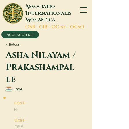
A
ssociatio
I
nternationalis
M
onastica
O
SB -
C
IB -
O
Cist -
O
CSO
NOUS SOUTENIR
< Retour
Asha Nilayam /
Prakashampal
le
Inde
HO/FE
FE
Ordre
OSB