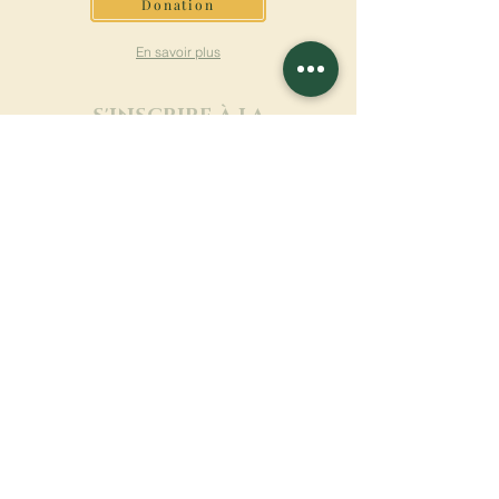
Donation
En savoir plus
S'INSCRIRE À LA
NEWSLETTER
En savoir plus
Nom de famille
Prénom
Entrez votre mail ici
Langue
Nom du monastère