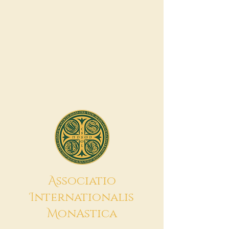
A
ssociatio
I
nternationalis
M
onAstica