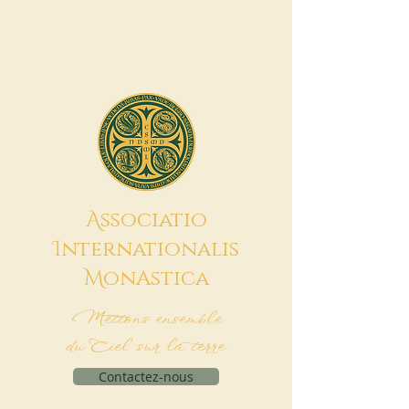
A
ssociatio
I
nternationalis
M
onAstica
Mettons ensemble
du Ciel sur la terre
Contactez-nous