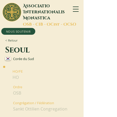
A
ssociatio
I
nternationalis
M
onastica
O
SB -
C
IB -
O
Cist -
O
CSO
NOUS SOUTENIR
< Retour
Seoul
Corée du Sud
HO/FE
HO
Ordre
OSB
Congrégation / Fédération
Sankt Ottilien Congregation