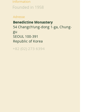
Information
Founded in 1958
Adresse
Benedictine Monastery
54 Changch’ung-dong 1-ga, Chung-
gu
SEOUL 100-391
Republic of Korea
+82 (02) 273 6394