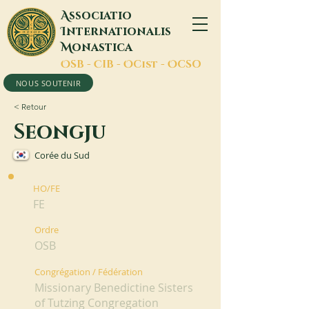
A
ssociatio
I
nternationalis
M
onastica
O
SB -
C
IB -
O
Cist -
O
CSO
NOUS SOUTENIR
< Retour
Seongju
Corée du Sud
HO/FE
FE
Ordre
OSB
Congrégation / Fédération
Missionary Benedictine Sisters
of Tutzing Congregation