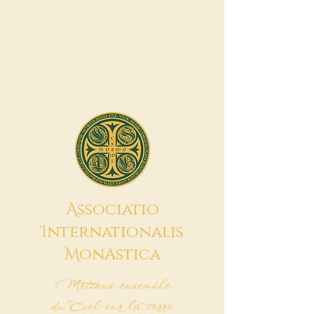
A
ssociatio
I
nternationalis
M
onAstica
Mettons ensemble
du Ciel sur la terre