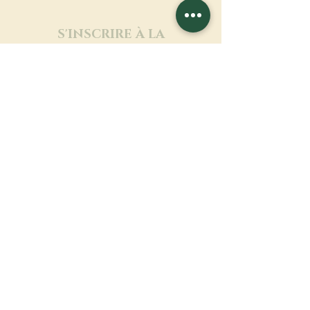
S'INSCRIRE À LA
NEWSLETTER
En savoir plus
Nom de famille
Prénom
Entrez votre mail ici
Langue
Nom du monastère